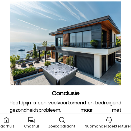
Conclusie
Hoofdpijn is een veelvoorkomend en bedreigend
gezondheidsprobleem, maar met
wetenschappelijk management, de frequentie
en intensiteit van hoofdpijn kan effectief
naarhuis
Chatnu!
Zoekopdracht
Nuomonderzoektesturen