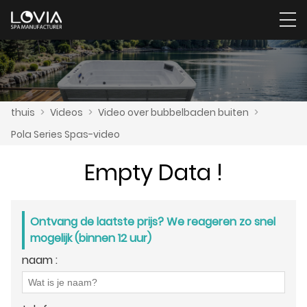
thuis
>
Videos
>
Video over bubbelbaden buiten
>
Pola Series Spas-video
Empty Data !
Ontvang de laatste prijs? We reageren zo snel
mogelijk (binnen 12 uur)
naam :